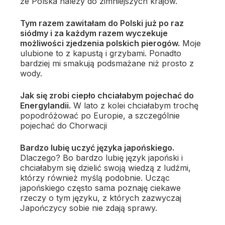
że Polska należy do zimniejszych krajów.
Tym razem zawitałam do Polski już po raz
siódmy i za każdym razem wyczekuje
możliwości zjedzenia polskich pierogów.
Moje
ulubione to z kapustą i grzybami. Ponadto
bardziej mi smakują podsmażane niż prosto z
wody.
Jak się zrobi ciepło chciałabym pojechać do
Energylandii.
W lato z kolei chciałabym trochę
popodróżować po Europie, a szczególnie
pojechać do Chorwacji
Bardzo lubię uczyć języka japońskiego.
Dlaczego? Bo bardzo lubię język japoński i
chciałabym się dzielić swoją wiedzą z ludźmi,
którzy również myślą podobnie. Ucząc
japońskiego często sama poznaję ciekawe
rzeczy o tym języku, z których zazwyczaj
Japończycy sobie nie zdają sprawy.