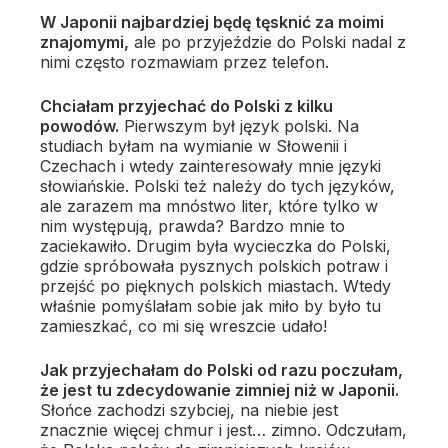
W Japonii najbardziej będę tęsknić za moimi
znajomymi,
ale po przyjeździe do Polski nadal z
nimi często rozmawiam przez telefon.
Chciałam przyjechać do Polski z kilku
powodów.
Pierwszym był język polski. Na
studiach byłam na wymianie w Słowenii i
Czechach i wtedy zainteresowały mnie języki
słowiańskie. Polski też należy do tych języków,
ale zarazem ma mnóstwo liter, które tylko w
nim występują, prawda? Bardzo mnie to
zaciekawiło. Drugim była wycieczka do Polski,
gdzie spróbowała pysznych polskich potraw i
przejść po pięknych polskich miastach. Wtedy
właśnie pomyślałam sobie jak miło by było tu
zamieszkać, co mi się wreszcie udało!
Jak przyjechałam do Polski od razu poczułam,
że jest tu zdecydowanie zimniej niż w Japonii.
Słońce zachodzi szybciej, na niebie jest
znacznie więcej chmur i jest… zimno. Odczułam,