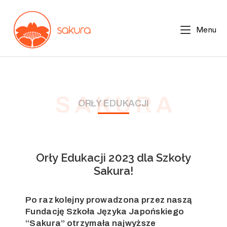
Menu
S A K U R A
ORŁY EDUKACJI
Orły Edukacji 2023 dla Szkoły
Sakura!
Po raz kolejny prowadzona przez naszą
Fundację Szkoła Języka Japońskiego
“Sakura” otrzymała najwyższe