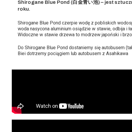
Shirogane Blue Pond (白金青い池) – jest sztuczn
roku.
Shirogane Blue Pond czerpie wodę z pobliskich wodosp
woda nasycona aluminium osiądzie w stawie, odbija i ł
Widoczne w stawie drzewa to modrzew japoński i brzo
Do Shirogane Blue Pond dostaniemy się autobusem (ta
Biei dotrzemy pociągiem lub autobusem z Asahikawa