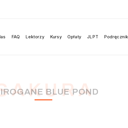
Nas
FAQ
Lektorzy
Kursy
Opłaty
JLPT
Podręcznik
S A K U R A
IROGANE BLUE POND