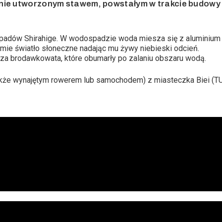
ie utworzonym stawem, powstałym w trakcie budowy t
adów Shirahige. W wodospadzie woda miesza się z aluminium z 
amie światło słoneczne nadając mu żywy niebieski odcień.
za brodawkowata, które obumarły po zalaniu obszaru wodą.
kże wynajętym rowerem lub samochodem) z miasteczka Biei (
T