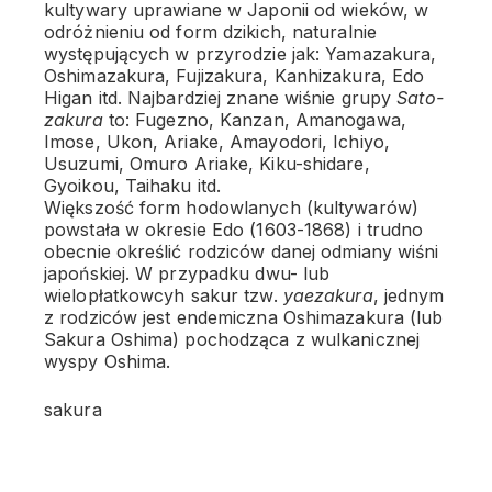
kultywary uprawiane w Japonii od wieków, w
odróżnieniu od form dzikich, naturalnie
występujących w przyrodzie jak: Yamazakura,
Oshimazakura, Fujizakura, Kanhizakura, Edo
Higan itd. Najbardziej znane wiśnie grupy
Sato-
zakura
to: Fugezno, Kanzan, Amanogawa,
Imose, Ukon, Ariake, Amayodori, Ichiyo,
Usuzumi, Omuro Ariake, Kiku-shidare,
Gyoikou, Taihaku itd.
Większość form hodowlanych (kultywarów)
powstała w okresie Edo (1603-1868) i trudno
obecnie określić rodziców danej odmiany wiśni
japońskiej. W przypadku dwu- lub
wielopłatkowcyh sakur tzw.
yaezakura
, jednym
z rodziców jest endemiczna Oshimazakura (lub
Sakura Oshima) pochodząca z wulkanicznej
wyspy Oshima.
sakura