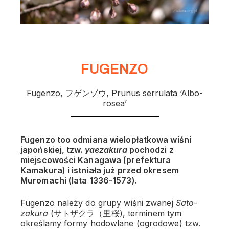
FUGENZO
Fugenzo, フゲンゾウ, Prunus serrulata ‘Albo-
rosea’
Fugenzo too odmiana wielopłatkowa wiśni
japońskiej, tzw.
yaezakura
pochodzi z
miejscowości Kanagawa (prefektura
Kamakura) i istniała już przed okresem
Muromachi (lata 1336-1573).
Fugenzo należy do grupy wiśni zwanej
Sato-
zakura
(サトザクラ（里桜), terminem tym
określamy formy hodowlane (ogrodowe) tzw.