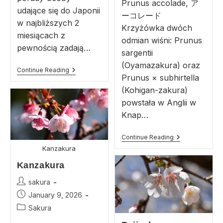
Prunus accolade, ア
udające się do Japonii
ーコレード
w najbliższych 2
Krzyżówka dwóch
miesiącach z
odmian wiśni: Prunus
pewnością zadają…
sargentii
(Oyamazakura) oraz
Continue Reading
Prunus × subhirtella
(Kohigan-zakura)
powstała w Anglii w
Knap…
Continue Reading
Kanzakura
Kanzakura
sakura
January 9, 2026
Sakura