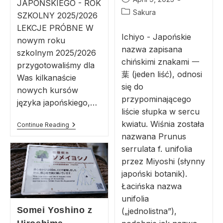
JAPOŃSKIEGO - ROK
Sakura
SZKOLNY 2025/2026
LEKCJE PRÓBNE W
Ichiyo - Japońskie
nowym roku
nazwa zapisana
szkolnym 2025/2026
chińskimi znakami 一
przygotowaliśmy dla
葉 (jeden liść), odnosi
Was kilkanaście
się do
nowych kursów
przypominającego
języka japońskiego,…
liście słupka w sercu
kwiatu. Wiśnia została
Continue Reading
nazwana Prunus
serrulata f. unifolia
przez Miyoshi (słynny
japoński botanik).
Łacińska nazwa
unifolia
Somei Yoshino z
(„jednolistna”),