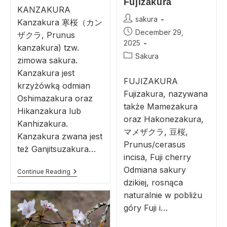
Fujizakura
KANZAKURA
sakura
Kanzakura 寒桜（カン
December 29,
ザクラ, Prunus
2025
kanzakura) tzw.
Sakura
zimowa sakura.
Kanzakura jest
FUJIZAKURA
krzyżówką odmian
Fujizakura, nazywana
Oshimazakura oraz
także Mamezakura
Hikanzakura lub
oraz Hakonezakura,
Kanhizakura.
マメザクラ, 豆桜,
Kanzakura zwana jest
Prunus/cerasus
też Ganjitsuzakura…
incisa, Fuji cherry
Odmiana sakury
Continue Reading
dzikiej, rosnąca
naturalnie w pobliżu
góry Fuji i…