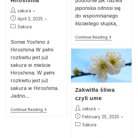
Hiroshima
podobnie jak nazwa
japońska odnosi się
sakura
do wspomnianego
April 3, 2025
liściastego słupka,
Sakura
Continue Reading
Somei Yoshino z
Hiroshima W pełni
rozkwitu jest już
sakura w mieście
Hiroshima. W pełni
rozkwitu jest już
sakura w Hiroshima.
Zakwitła śliwa
Jedno…
czyli ume
sakura
Continue Reading
February 25, 2025
Sakura