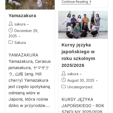
Continue Reading
Yamazakura
sakura
December 29,
2025
Sakura
Kursy języka
japońskiego w
YAMAZAKURA
roku szkolnym
Yamazakura, Cerasus
2025/2026
jamasakura, ヤマザク
ラ, 山桜 (ang. Hill
sakura
cherry) Yamazakura
August 30, 2025
jest często spotykaną
Uncategorized
odmianą wiśni w
Japonii, która rośnie
KURSY JĘZYKA
dziko w przyrodzie.…
JAPOŃSKIEGO - ROK
SZKOLNY 2025/2026