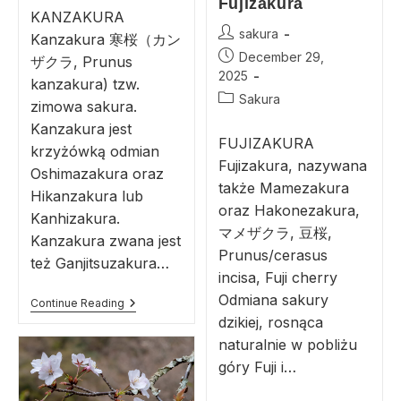
Fujizakura
KANZAKURA
sakura
Kanzakura 寒桜（カン
December 29,
ザクラ, Prunus
2025
kanzakura) tzw.
Sakura
zimowa sakura.
Kanzakura jest
FUJIZAKURA
krzyżówką odmian
Fujizakura, nazywana
Oshimazakura oraz
także Mamezakura
Hikanzakura lub
oraz Hakonezakura,
Kanhizakura.
マメザクラ, 豆桜,
Kanzakura zwana jest
Prunus/cerasus
też Ganjitsuzakura…
incisa, Fuji cherry
Odmiana sakury
Continue Reading
dzikiej, rosnąca
naturalnie w pobliżu
góry Fuji i…