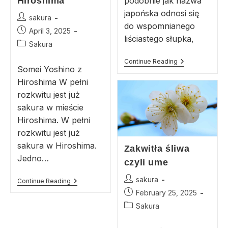
Hiroshima
podobnie jak nazwa
japońska odnosi się
sakura
do wspomnianego
April 3, 2025
liściastego słupka,
Sakura
Continue Reading
Somei Yoshino z
Hiroshima W pełni
rozkwitu jest już
sakura w mieście
Hiroshima. W pełni
rozkwitu jest już
sakura w Hiroshima.
Zakwitła śliwa
Jedno…
czyli ume
sakura
Continue Reading
February 25, 2025
Sakura