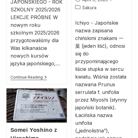
JAPOŃSKIEGO - ROK
Sakura
SZKOLNY 2025/2026
LEKCJE PRÓBNE W
Ichiyo - Japońskie
nowym roku
nazwa zapisana
szkolnym 2025/2026
chińskimi znakami 一
przygotowaliśmy dla
葉 (jeden liść), odnosi
Was kilkanaście
się do
nowych kursów
przypominającego
języka japońskiego,…
liście słupka w sercu
kwiatu. Wiśnia została
Continue Reading
nazwana Prunus
serrulata f. unifolia
przez Miyoshi (słynny
japoński botanik).
Łacińska nazwa
unifolia
Somei Yoshino z
(„jednolistna”),