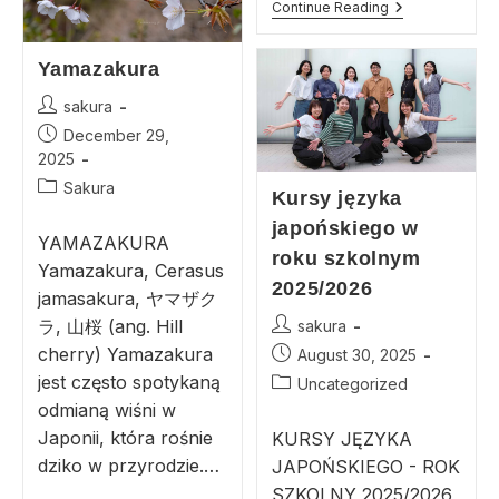
Continue Reading
Yamazakura
sakura
December 29,
2025
Sakura
Kursy języka
japońskiego w
YAMAZAKURA
roku szkolnym
Yamazakura, Cerasus
2025/2026
jamasakura, ヤマザク
ラ, 山桜 (ang. Hill
sakura
cherry) Yamazakura
August 30, 2025
jest często spotykaną
Uncategorized
odmianą wiśni w
Japonii, która rośnie
KURSY JĘZYKA
dziko w przyrodzie.…
JAPOŃSKIEGO - ROK
SZKOLNY 2025/2026