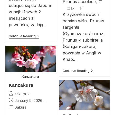
Prunus accolade, ア
udające się do Japonii
ーコレード
w najbliższych 2
Krzyżówka dwóch
miesiącach z
odmian wiśni: Prunus
pewnością zadają…
sargentii
(Oyamazakura) oraz
Continue Reading
Prunus × subhirtella
(Kohigan-zakura)
powstała w Anglii w
Knap…
Continue Reading
Kanzakura
Kanzakura
sakura
January 9, 2026
Sakura