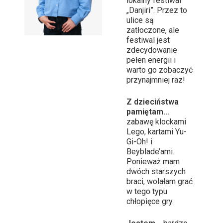
lokalny festiwal
„Danjiri”. Przez to
ulice są
zatłoczone, ale
festiwal jest
zdecydowanie
pełen energii i
warto go zobaczyć
przynajmniej raz!
Z dzieciństwa
pamiętam…
zabawę klockami
Lego, kartami Yu-
Gi-Oh! i
Beyblade’ami.
Ponieważ mam
dwóch starszych
braci, wolałam grać
w tego typu
chłopięce gry.