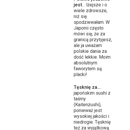
jest
… lżejsze i o
wiele zdrowsze,
niż się
spodziewałam. W
Japonii często
mówi się, że za
granicą przytyjesz,
ale ja uważam
polskie dania za
dość lekkie. Moim
absolutnym
faworytem są
placki!
Tęsknię za…
japońskim sushi z
taśmy
(Kaitenzushi),
ponieważ jest
wysokiej jakości i
niedrogie. Tęsknię
też za wyjątkową