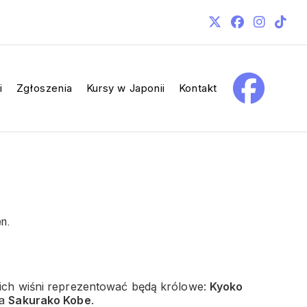
i
Zgłoszenia
Kursy w Japonii
Kontakt
en.
kich wiśni reprezentować będą królowe:
Kyoko
ła
Sakurako Kobe
.