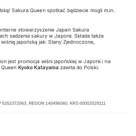
skę! Sakura Queen spotkać będziecie mogli m.in.
entarne stowarzyszenie Japan Sakura
ach sadzenia sakury w Japonii. Składa także
 wiśnię japońską jak: Stany Zjednoczone,
 jest promocja wiśni japońskiej w Japonii i na
a Queen
Kyoko Katayama
zawita do Polski.
l. NIP 5252372063, REGON 140496060, KRS 00002529111